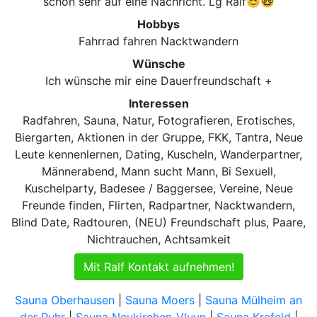
schon sehr auf eine Nachricht. Lg Ralf😊🤓
Hobbys
Fahrrad fahren Nacktwandern
Wünsche
Ich wünsche mir eine Dauerfreundschaft +
Interessen
Radfahren, Sauna, Natur, Fotografieren, Erotisches,
Biergarten, Aktionen in der Gruppe, FKK, Tantra, Neue
Leute kennenlernen, Dating, Kuscheln, Wanderpartner,
Männerabend, Mann sucht Mann, Bi Sexuell,
Kuschelparty, Badesee / Baggersee, Vereine, Neue
Freunde finden, Flirten, Radpartner, Nacktwandern,
Blind Date, Radtouren, (NEU) Freundschaft plus, Paare,
Nichtrauchen, Achtsamkeit
Mit Ralf Kontakt aufnehmen!
Sauna Oberhausen
|
Sauna Moers
|
Sauna Mülheim an
der Ruhr
|
Sauna Neukirchen-Vluyn
|
Sauna Krefeld
|