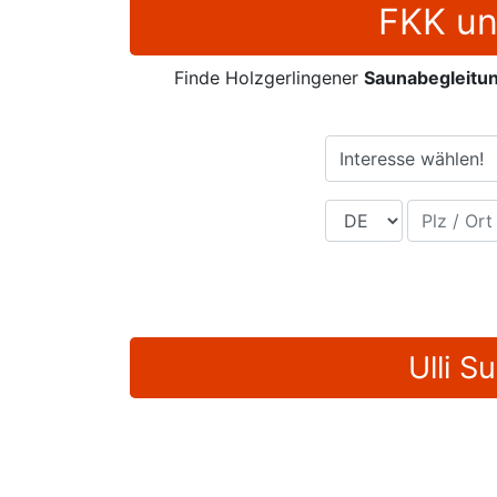
FKK un
Finde Holzgerlingener
Saunabegleitu
Interesse wählen!
Land
Plz / Ort
Ulli S