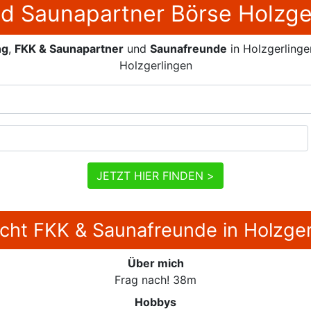
d Saunapartner Börse Holzge
ng
,
FKK & Saunapartner
und
Saunafreunde
in Holzgerling
Holzgerlingen
JETZT HIER FINDEN >
ucht FKK & Saunafreunde in Holzge
Über mich
Frag nach! 38m
Hobbys