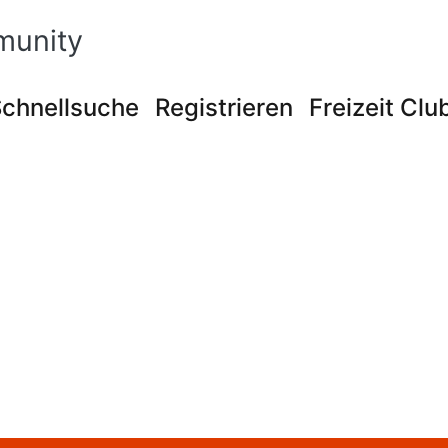
munity
chnellsuche
Registrieren
Freizeit Clu