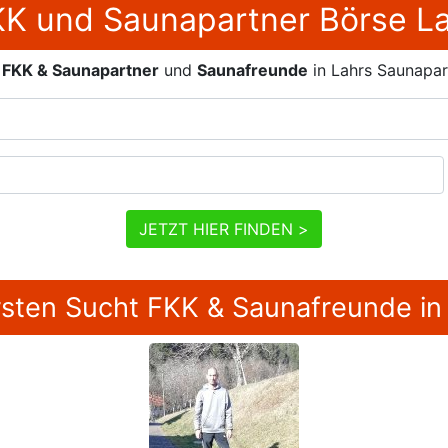
K und Saunapartner Börse L
,
FKK & Saunapartner
und
Saunafreunde
in Lahrs Saunapa
JETZT HIER FINDEN >
sten Sucht FKK & Saunafreunde in