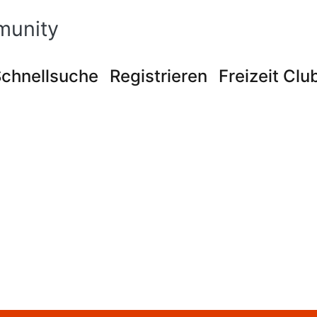
munity
chnellsuche
Registrieren
Freizeit Clu