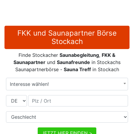
FKK und Saunapartner Börse
Stockach
Finde Stockacher
Saunabegleitung
,
FKK &
Saunapartner
und
Saunafreunde
in Stockachs
Saunapartnerbörse -
Sauna Treff
in Stockach
Interesse wählen!
Land
Plz / Ort
Geschlecht
JETZT HIER FINDEN >