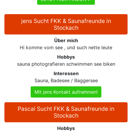
jens Sucht FKK & Saunafreunde in
Stockach
Über mich
Hi komme vom see , und such nette leute
Hobbys
sauna photografieren schwimmen see biken
Interessen
Sauna, Badesee / Baggersee
Mit jens Kontakt aufnehmen!
Pascal Sucht FKK & Saunafreunde in
Stockach
Hobbys