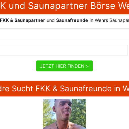
K und Saunapartner Börse W
FKK & Saunapartner
und
Saunafreunde
in Wehrs Saunapa
JETZT HIER FINDEN >
re Sucht FKK & Saunafreunde in 