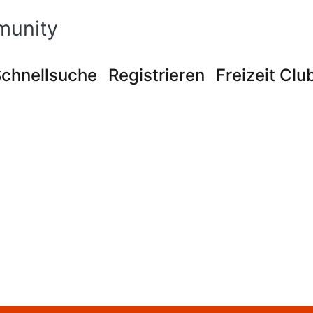
munity
chnellsuche
Registrieren
Freizeit Clu