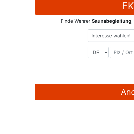
FK
Finde Wehrer
Saunabegleitung
,
Interesse wählen!
Land
Plz / Ort
And